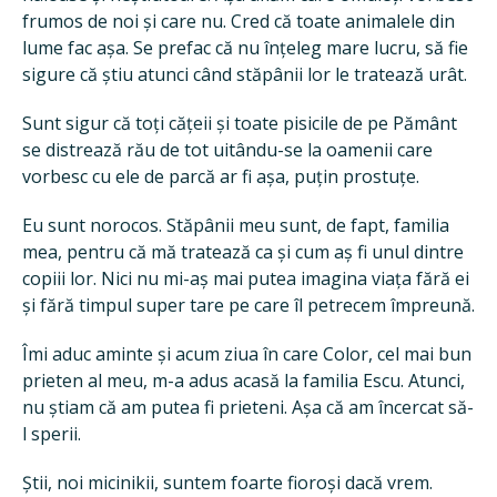
frumos de noi și care nu. Cred că toate animalele din
lume fac așa. Se prefac că nu înțeleg mare lucru, să fie
sigure că știu atunci când stăpânii lor le tratează urât.
Sunt sigur că toți cățeii și toate pisicile de pe Pământ
se distrează rău de tot uitându-se la oamenii care
vorbesc cu ele de parcă ar fi așa, puțin prostuțe.
Eu sunt norocos. Stăpânii meu sunt, de fapt, familia
mea, pentru că mă tratează ca și cum aș fi unul dintre
copiii lor. Nici nu mi-aș mai putea imagina viața fără ei
și fără timpul super tare pe care îl petrecem împreună.
Îmi aduc aminte și acum ziua în care Color, cel mai bun
prieten al meu, m-a adus acasă la familia Escu. Atunci,
nu știam că am putea fi prieteni. Așa că am încercat să-
l sperii.
Știi, noi micinikii, suntem foarte fioroși dacă vrem.