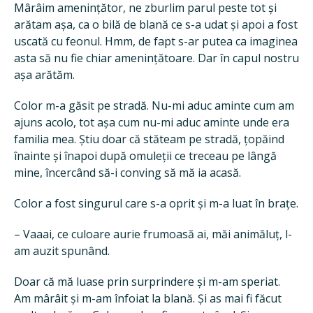
Mârâim amenințător, ne zburlim parul peste tot și
arătam așa, ca o bilă de blană ce s-a udat și apoi a fost
uscată cu feonul. Hmm, de fapt s-ar putea ca imaginea
asta să nu fie chiar amenințătoare. Dar în capul nostru
așa arătăm.
Color m-a găsit pe stradă. Nu-mi aduc aminte cum am
ajuns acolo, tot așa cum nu-mi aduc aminte unde era
familia mea. Știu doar că stăteam pe stradă, țopăind
înainte și înapoi după omuleții ce treceau pe lângă
mine, încercând să-i conving să mă ia acasă.
Color a fost singurul care s-a oprit și m-a luat în brațe.
– Vaaai, ce culoare aurie frumoasă ai, măi animăluț, l-
am auzit spunând.
Doar că mă luase prin surprindere și m-am speriat.
Am mârâit și m-am înfoiat la blană. Și as mai fi făcut