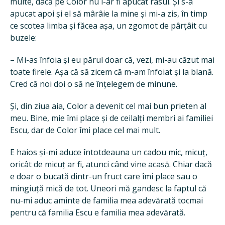
multe, dacă pe Color nu l-ar fi apucat râsul. Și s-a
apucat apoi și el să mârâie la mine și mi-a zis, în timp
ce scotea limba și făcea așa, un zgomot de pârțâit cu
buzele:
– Mi-as înfoia și eu părul doar că, vezi, mi-au căzut mai
toate firele. Așa că să zicem că m-am înfoiat și la blană.
Cred că noi doi o să ne înțelegem de minune.
Și, din ziua aia, Color a devenit cel mai bun prieten al
meu. Bine, mie îmi place și de ceilalți membri ai familiei
Escu, dar de Color îmi place cel mai mult.
E haios și-mi aduce întotdeauna un cadou mic, micuț,
oricât de micuț ar fi, atunci când vine acasă. Chiar dacă
e doar o bucată dintr-un fruct care îmi place sau o
mingiuță mică de tot. Uneori mă gandesc la faptul că
nu-mi aduc aminte de familia mea adevărată tocmai
pentru că familia Escu e familia mea adevărată.