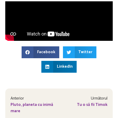
Facebook
Twitter
LinkedIn
Anterior
Următorul
Pluto, planeta cu inimă
Tu o să fii Timok
mare