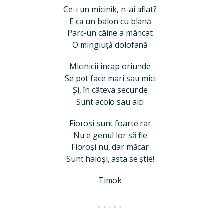
Ce-i un micinik, n-ai aflat?
E ca un balon cu blană
Parc-un câine a mâncat
O mingiuță dolofană
Micinicii încap oriunde
Se pot face mari sau mici
Și, în câteva secunde
Sunt acolo sau aici
Fioroși sunt foarte rar
Nu e genul lor să fie
Fioroși nu, dar măcar
Sunt haioși, asta se știe!
Timok