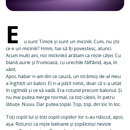
E
u sunt Timok și sunt un micinik. Cum, nu știi
ce e un micinik? Hmm, hai să îți povestesc, atunci.
Acum mulți ani, noi micknikii arătam ca niște căței. Cu
blană aurie și frumoasă, cu urechile fâlfâind, așa, în
vânt.
Apoi, habar n-am din ce cauză, un strămoș de-al meu
a înghițit un balon. El n-a pățit nimic, doar că s-a uitat
în oglindă și ce să vadă. Era rotund precum balonul. Și
nu mai putea merge normal, ca toți cățeii, în patru
lăbuțe. Nuuu. Dar putea țopăi. Țop, țop, din loc în loc.
Toți copiii lui și toți copiii copiilor lor s-au născut, apoi,
așa. Rotunzi ca niște baloane și țopăicioși nevoie