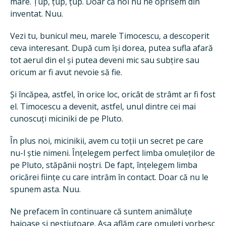
mare. Țup, țup, țup. Doar că noi nu ne oprisem din
inventat. Nuu.
Vezi tu, bunicul meu, marele Timocescu, a descoperit
ceva interesant. După cum își dorea, putea sufla afară
tot aerul din el și putea deveni mic sau subțire sau
oricum ar fi avut nevoie să fie.
Și încăpea, astfel, în orice loc, oricât de strâmt ar fi fost
el. Timocescu a devenit, astfel, unul dintre cei mai
cunoscuți miciniki de pe Pluto.
În plus noi, micinikii, avem cu toții un secret pe care
nu-l știe nimeni. Înțelegem perfect limba omuleților de
pe Pluto, stăpânii noștri. De fapt, înțelegem limba
oricărei ființe cu care intrăm în contact. Doar că nu le
spunem asta. Nuu.
Ne prefacem în continuare că suntem animăluțe
haioase și neștiutoare. Așa aflăm care omuleți vorbesc