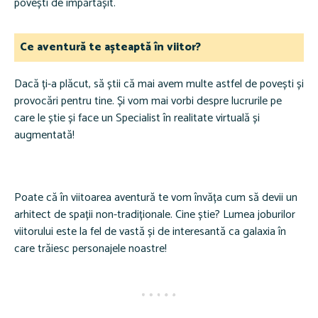
povești de împărtășit.
Ce aventură te așteaptă în viitor?
Dacă ți-a plăcut, să știi că mai avem multe astfel de povești și
provocări pentru tine. Și vom mai vorbi despre lucrurile pe
care le știe și face un Specialist în realitate virtuală și
augmentată!
Poate că în viitoarea aventură te vom învăța cum să devii un
arhitect de spații non-tradiționale. Cine știe? Lumea joburilor
viitorului este la fel de vastă și de interesantă ca galaxia în
care trăiesc personajele noastre!