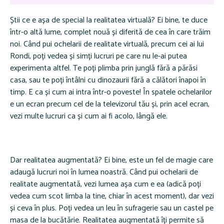
Știi ce e așa de special la realitatea virtuală? Ei bine, te duce
într-o altă lume, complet nouă și diferită de cea în care trăim
noi. Când pui ochelarii de realitate virtuală, precum cei ai lui
Rondi, poți vedea și simți lucruri pe care nu le-ai putea
experimenta altfel. Te poți plimba prin junglă fără a părăsi
casa, sau te poți întâlni cu dinozaurii fără a călători înapoi în
timp. E ca și cum ai intra într-o poveste! În spatele ochelarilor
e un ecran precum cel de la televizorul tău și, prin acel ecran,
vezi multe lucruri ca și cum ai fi acolo, lângă ele.
Dar realitatea augmentată? Ei bine, este un fel de magie care
adaugă lucruri noi în lumea noastră. Când pui ochelarii de
realitate augmentată, vezi lumea așa cum e ea (adică poți
vedea cum scot limba la tine, chiar în acest moment), dar vezi
și ceva în plus. Poți vedea un leu în sufragerie sau un castel pe
masa de la bucătărie. Realitatea augmentată îți permite să