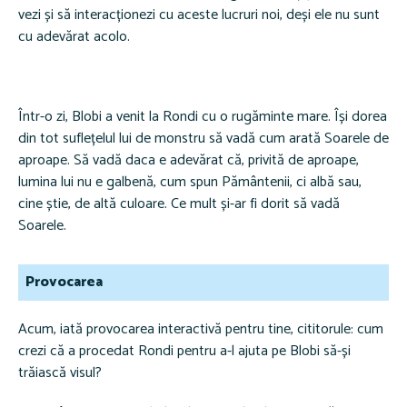
vezi și să interacționezi cu aceste lucruri noi, deși ele nu sunt
cu adevărat acolo.
Într-o zi, Blobi a venit la Rondi cu o rugăminte mare. Își dorea
din tot suflețelul lui de monstru să vadă cum arată Soarele de
aproape. Să vadă daca e adevărat că, privită de aproape,
lumina lui nu e galbenă, cum spun Pământenii, ci albă sau,
cine știe, de altă culoare. Ce mult și-ar fi dorit să vadă
Soarele.
Provocarea
Acum, iată provocarea interactivă pentru tine, cititorule: cum
crezi că a procedat Rondi pentru a-l ajuta pe Blobi să-și
trăiască visul?