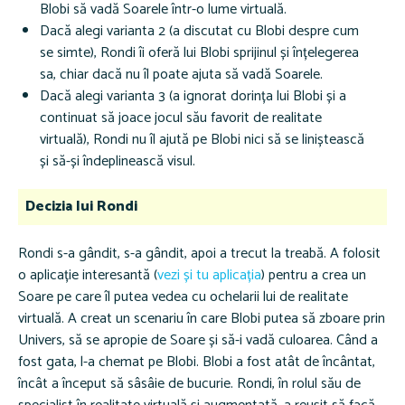
Blobi să vadă Soarele într-o lume virtuală.
Dacă alegi varianta 2 (a discutat cu Blobi despre cum
se simte), Rondi îi oferă lui Blobi sprijinul și înțelegerea
sa, chiar dacă nu îl poate ajuta să vadă Soarele.
Dacă alegi varianta 3 (a ignorat dorința lui Blobi și a
continuat să joace jocul său favorit de realitate
virtuală), Rondi nu îl ajută pe Blobi nici să se liniștească
și să-și îndeplinească visul.
Decizia lui Rondi
Rondi s-a gândit, s-a gândit, apoi a trecut la treabă. A folosit
o aplicație interesantă (
vezi și tu aplicația
) pentru a crea un
Soare pe care îl putea vedea cu ochelarii lui de realitate
virtuală. A creat un scenariu în care Blobi putea să zboare prin
Univers, să se apropie de Soare și să-i vadă culoarea. Când a
fost gata, l-a chemat pe Blobi. Blobi a fost atât de încântat,
încât a început să sâsâie de bucurie. Rondi, în rolul său de