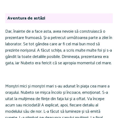
Aventura de astăzi
Dar, înainte de a face asta, avea nevoie să construiască o
prezentare frumoasă. Și-a petrecut următoarea parte a zilei în
laborator. Se tot gândea care ar fi cel mai bun mod să
prezinte norișorul. A făcut schițe, a scris multe multe foi și s-a
gândit la toate detaliile posibile. Dimineața, prezentarea era
gata, iar Nubeto era fericit că se apropia momentul cel mare.
Monștri mici și monștri mari s-au adunat în piața cea mare a
orașului. Nubeto se mișca încolo și încoace, emoționat. S-a
uitat la mulțimea de ființe din fața lui și a oftat. Va începe
acum sau niciodată! A explicat, apoi, fiecare detaliu al
modelului său de nor. L-a făcut să lumineze și să emită
sunete. L-a plimbat pe deasupra capului mulțimii. La final,