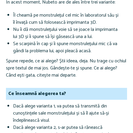
În acest moment, Nubeto are de ales între trei variante:
Îl cheamă pe monstrulețul cel mic în laboratorul său și
îl învață cum să folosească imprimanta 3D.
Nu îi dă monstrulețului voie să se joace la imprimanta
lui 3D și îi spune să își găsească una a lui.
Se scarpină în cap și îi spune monstrulețului mic că va
gândi la problema lui, apoi pleacă acasă.
Spune repede, ce ai alege? Știi ideea, deja. Nu trage cu ochiul
spre textul de mai jos. Gândește-te și spune. Ce ai alege?
Când ești gata, citește mai departe
.
Ce înseamnă alegerea ta?
Dacă alege varianta 1, va putea să transmită din
cunoștințele sale monstrulețului și să îl ajute să-și
îndeplinească visul.
Dacă alege varianta 2, s-ar putea să rănească