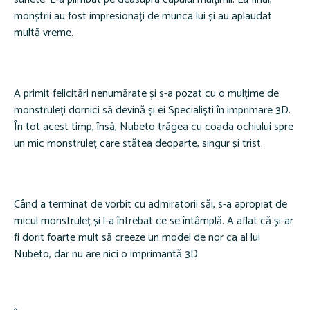
monștrii au fost impresionați de munca lui și au aplaudat
multă vreme.
A primit felicitări nenumărate și s-a pozat cu o mulțime de
monstruleți dornici să devină și ei Specialiști în imprimare 3D.
În tot acest timp, însă, Nubeto trăgea cu coada ochiului spre
un mic monstruleț care stătea deoparte, singur și trist.
Când a terminat de vorbit cu admiratorii săi, s-a apropiat de
micul monstruleț și l-a întrebat ce se întâmplă. A aflat că și-ar
fi dorit foarte mult să creeze un model de nor ca al lui
Nubeto, dar nu are nici o imprimantă 3D.