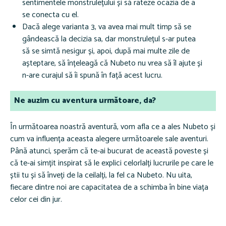
sentimentele monstrulețului și să rateze ocazia de a
se conecta cu el.
Dacă alege varianta 3, va avea mai mult timp să se
gândească la decizia sa, dar monstrulețul s-ar putea
să se simtă nesigur și, apoi, după mai multe zile de
așteptare, să înțeleagă că Nubeto nu vrea să îl ajute și
n-are curajul să îi spună în față acest lucru.
Ne auzim cu aventura următoare, da?
În următoarea noastră aventură, vom afla ce a ales Nubeto și
cum va influența aceasta alegere următoarele sale aventuri.
Până atunci, sperăm că te-ai bucurat de această poveste și
că te-ai simțit inspirat să le explici celorlalți lucrurile pe care le
știi tu și să înveți de la ceilalți, la fel ca Nubeto. Nu uita,
fiecare dintre noi are capacitatea de a schimba în bine viața
celor cei din jur.